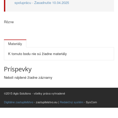
spoluprácu - Zasadnutie 10.04.2025
Rôzne
Materiály
K tomuto bodu nie sú žiadne materiály
Príspevky
Neboli nájdené žiadne záznamy
©2015 Aglo Solutions - všetky práva vyhradené
Digitálne zastupiteľstvo
- zastupitelstvo.eu |
Redakčný systém
- SysCom