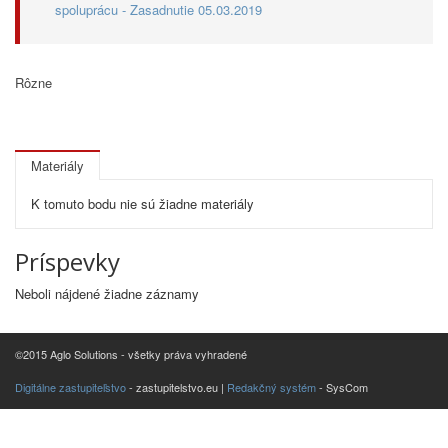
spoluprácu - Zasadnutie 05.03.2019
Rôzne
Materiály
K tomuto bodu nie sú žiadne materiály
Príspevky
Neboli nájdené žiadne záznamy
©2015 Aglo Solutions - všetky práva vyhradené
Digitálne zastupiteľstvo
- zastupitelstvo.eu |
Redakčný systém
- SysCom