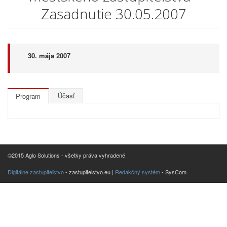
Zasadnutie 30.05.2007
30. mája 2007
Účasť
Program
©2015 Aglo Solutions - všetky práva vyhradené
Digitálne zastupiteľstvo
- zastupitelstvo.eu |
Redakčný systém
- SysCom