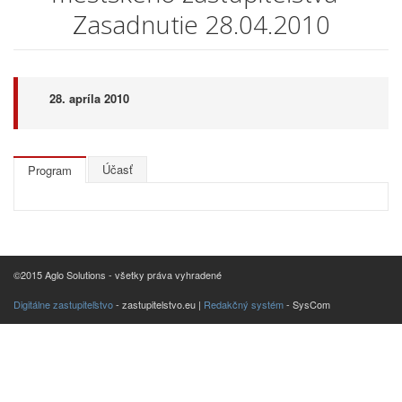
Zasadnutie 28.04.2010
28. apríla 2010
Účasť
Program
©2015 Aglo Solutions - všetky práva vyhradené
Digitálne zastupiteľstvo
- zastupitelstvo.eu |
Redakčný systém
- SysCom