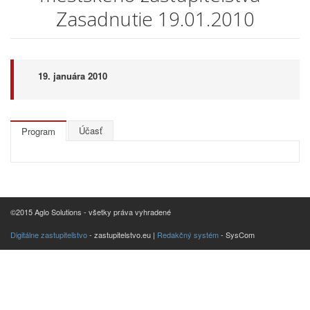
Zasadnutie 19.01.2010
19. januára 2010
Účasť
Program
©2015 Aglo Solutions - všetky práva vyhradené
Digitálne zastupiteľstvo
- zastupitelstvo.eu |
Redakčný systém
- SysCom