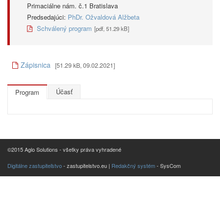
Primaciálne nám. č.1 Bratislava
Predsedajúci:
PhDr. Ožvaldová Alžbeta
Schválený program
[pdf, 51.29 kB]
Zápisnica
[51.29 kB, 09.02.2021]
Účasť
Program
©2015 Aglo Solutions - všetky práva vyhradené
Digitálne zastupiteľstvo
- zastupitelstvo.eu |
Redakčný systém
- SysCom