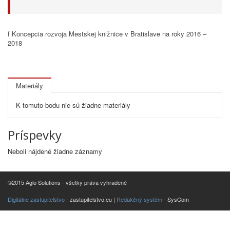
f Koncepcia rozvoja Mestskej knižnice v Bratislave na roky 2016 –
2018
Materiály
K tomuto bodu nie sú žiadne materiály
Príspevky
Neboli nájdené žiadne záznamy
©2015 Aglo Solutions - všetky práva vyhradené
Digitálne zastupiteľstvo
- zastupitelstvo.eu |
Redakčný systém
- SysCom