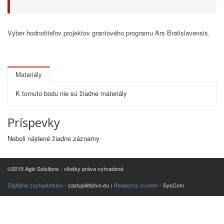
Výber hodnotiteľov projektov grantového programu Ars Bratislavensis.
Materiály
K tomuto bodu nie sú žiadne materiály
Príspevky
Neboli nájdené žiadne záznamy
©2015 Aglo Solutions - všetky práva vyhradené
Digitálne zastupiteľstvo
- zastupitelstvo.eu |
Redakčný systém
- SysCom