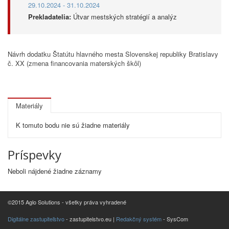
29.10.2024 - 31.10.2024
Prekladatelia:
Útvar mestských stratégií a analýz
Návrh dodatku Štatútu hlavného mesta Slovenskej republiky Bratislavy
č. XX (zmena financovania materských škôl)
Materiály
K tomuto bodu nie sú žiadne materiály
Príspevky
Neboli nájdené žiadne záznamy
©2015 Aglo Solutions - všetky práva vyhradené
Digitálne zastupiteľstvo
- zastupitelstvo.eu |
Redakčný systém
- SysCom