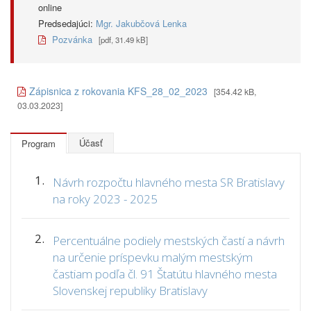
online
Predsedajúci:
Mgr. Jakubčová Lenka
Pozvánka
[pdf, 31.49 kB]
Zápisnica z rokovania KFS_28_02_2023
[354.42 kB,
03.03.2023]
Účasť
Program
1.
Návrh rozpočtu hlavného mesta SR Bratislavy
na roky 2023 - 2025
2.
Percentuálne podiely mestských častí a návrh
na určenie príspevku malým mestským
častiam podľa čl. 91 Štatútu hlavného mesta
Slovenskej republiky Bratislavy