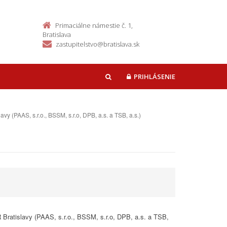
Primaciálne námestie č. 1,
Bratislava
zastupitelstvo@bratislava.sk
PRIHLÁSENIE
HĽADAŤ
(PAAS, s.r.o., BSSM, s.r.o, DPB, a.s. a TSB, a.s.)
Bratislavy (PAAS, s.r.o., BSSM, s.r.o, DPB, a.s. a TSB,