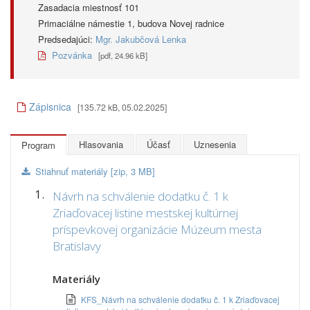
Zasadacia miestnosť 101
Primaciálne námestie 1, budova Novej radnice
Predsedajúci:
Mgr. Jakubčová Lenka
Pozvánka
[pdf, 24.96 kB]
Zápisnica
[135.72 kB, 05.02.2025]
Hlasovania
Účasť
Uznesenia
Program
Stiahnuť materiály [zip, 3 MB]
1.
Návrh na schválenie dodatku č. 1 k
Zriaďovacej listine mestskej kultúrnej
príspevkovej organizácie Múzeum mesta
Bratislavy
Materiály
KFS_Návrh na schválenie dodatku č. 1 k Zriaďovacej