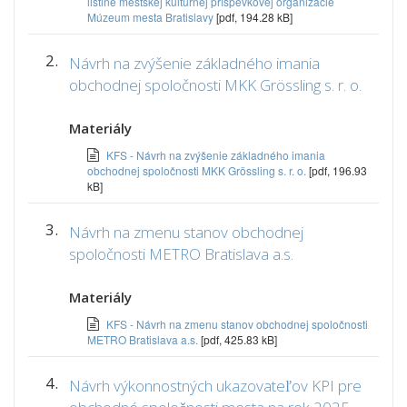
listine mestskej kultúrnej príspevkovej organizácie
Múzeum mesta Bratislavy
[pdf, 194.28 kB]
2.
Návrh na zvýšenie základného imania
obchodnej spoločnosti MKK Grössling s. r. o.
Materiály
KFS - Návrh na zvýšenie základného imania
obchodnej spoločnosti MKK Grössling s. r. o.
[pdf, 196.93
kB]
3.
Návrh na zmenu stanov obchodnej
spoločnosti METRO Bratislava a.s.
Materiály
KFS - Návrh na zmenu stanov obchodnej spoločnosti
METRO Bratislava a.s.
[pdf, 425.83 kB]
4.
Návrh výkonnostných ukazovateľov KPI pre