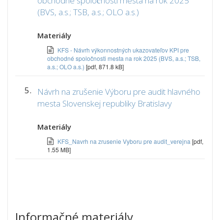
obchodné spoločnosti mesta na rok 2025
(BVS, a.s.; TSB, a.s.; OLO a.s.)
Materiály
KFS - Návrh výkonnostných ukazovateľov KPI pre
obchodné spoločnosti mesta na rok 2025 (BVS, a.s.; TSB,
a.s.; OLO a.s.)
[pdf, 871.8 kB]
5.
Návrh na zrušenie Výboru pre audit hlavného
mesta Slovenskej republiky Bratislavy
Materiály
KFS_Navrh na zrusenie Vyboru pre audit_verejna
[pdf,
1.55 MB]
Informačné materiály