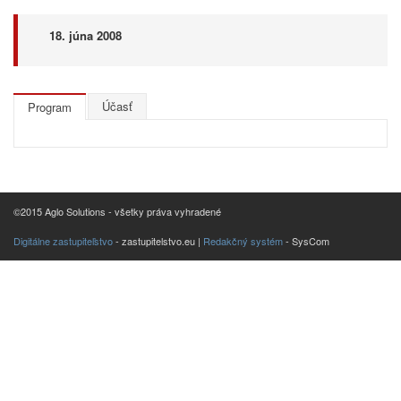
18. júna 2008
Účasť
Program
©2015 Aglo Solutions - všetky práva vyhradené
Digitálne zastupiteľstvo
- zastupitelstvo.eu |
Redakčný systém
- SysCom