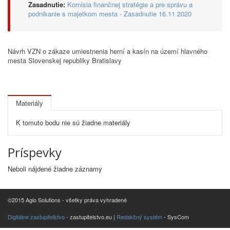
Zasadnutie:
Komisia finančnej stratégie a pre správu a
podnikanie s majetkom mesta - Zasadnutie 16.11.2020
Návrh VZN o zákaze umiestnenia herní a kasín na území hlavného
mesta Slovenskej republiky Bratislavy
Materiály
K tomuto bodu nie sú žiadne materiály
Príspevky
Neboli nájdené žiadne záznamy
©2015 Aglo Solutions - všetky práva vyhradené
Digitálne zastupiteľstvo
- zastupitelstvo.eu |
Redakčný systém
- SysCom