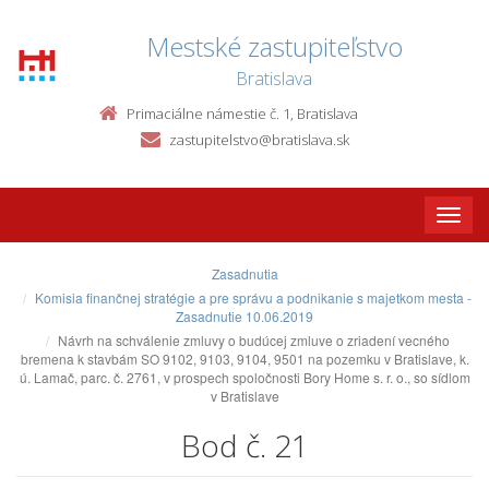
Mestské zastupiteľstvo
Bratislava
Primaciálne námestie č. 1, Bratislava
zastupitelstvo@bratislava.sk
Toggle
naviga
Zasadnutia
Komisia finančnej stratégie a pre správu a podnikanie s majetkom mesta -
Zasadnutie 10.06.2019
Návrh na schválenie zmluvy o budúcej zmluve o zriadení vecného
bremena k stavbám SO 9102, 9103, 9104, 9501 na pozemku v Bratislave, k.
ú. Lamač, parc. č. 2761, v prospech spoločnosti Bory Home s. r. o., so sídlom
v Bratislave
Bod č. 21