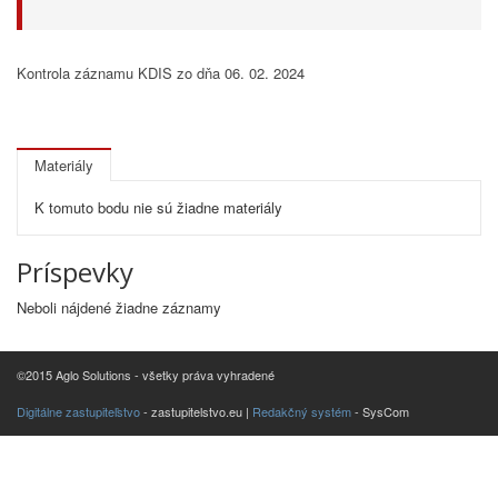
Kontrola záznamu KDIS zo dňa 06. 02. 2024
Materiály
K tomuto bodu nie sú žiadne materiály
Príspevky
Neboli nájdené žiadne záznamy
©2015 Aglo Solutions - všetky práva vyhradené
Digitálne zastupiteľstvo
- zastupitelstvo.eu |
Redakčný systém
- SysCom