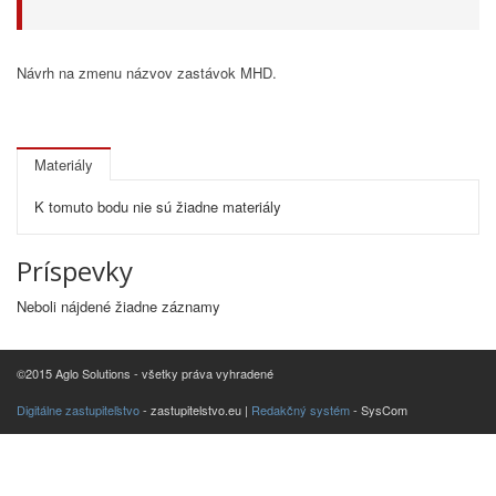
Návrh na zmenu názvov zastávok MHD.
Materiály
K tomuto bodu nie sú žiadne materiály
Príspevky
Neboli nájdené žiadne záznamy
©2015 Aglo Solutions - všetky práva vyhradené
Digitálne zastupiteľstvo
- zastupitelstvo.eu |
Redakčný systém
- SysCom