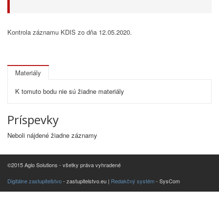
Kontrola záznamu KDIS zo dňa 12.05.2020.
Materiály
K tomuto bodu nie sú žiadne materiály
Príspevky
Neboli nájdené žiadne záznamy
©2015 Aglo Solutions - všetky práva vyhradené
Digitálne zastupiteľstvo
- zastupitelstvo.eu |
Redakčný systém
- SysCom