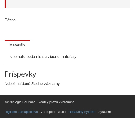
Rôzne.
Materiály
K tomuto bodu nie sú žiadne materiály
Príspevky
Neboli nájdené žiadne záznamy
©2015 Aglo Solutions - všetky práva vyhradené
Digitálne zastupiteľstvo
- zastupitelstvo.eu |
Redakčný systém
- SysCom