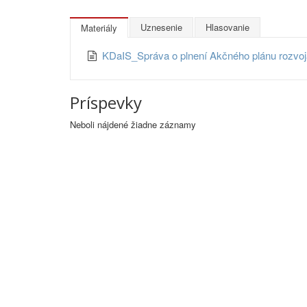
Uznesenie
Hlasovanie
Materiály
KDaIS_Správa o plnení Akčného plánu rozvoja
Príspevky
Neboli nájdené žiadne záznamy