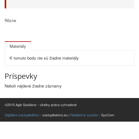
Rôzne
Materiály
K tomuto bodu nie sú žiadne materiály
Príspevky
Neboli nájdené žiadne záznamy
©2015 Aglo Solutions - všetky práva vyhradené
Digitálne zastupiteľstvo
- zastupitelstvo.eu |
Redakčný systém
- SysCom