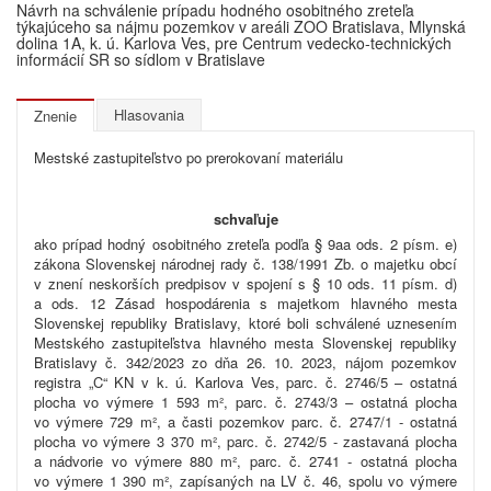
Návrh na schválenie prípadu hodného osobitného zreteľa
týkajúceho sa nájmu pozemkov v areáli ZOO Bratislava, Mlynská
dolina 1A, k. ú. Karlova Ves, pre Centrum vedecko-technických
informácií SR so sídlom v Bratislave
Hlasovania
Znenie
Mestské zastupiteľstvo po prerokovaní materiálu
schvaľuje
ako prípad hodný osobitného zreteľa podľa § 9aa ods. 2 písm. e)
zákona Slovenskej národnej rady č. 138/1991 Zb. o majetku obcí
v znení neskorších predpisov v spojení s § 10 ods. 11 písm. d)
a ods. 12 Zásad hospodárenia s majetkom hlavného mesta
Slovenskej republiky Bratislavy, ktoré boli schválené uznesením
Mestského zastupiteľstva hlavného mesta Slovenskej republiky
Bratislavy č. 342/2023 zo dňa 26. 10. 2023, nájom pozemkov
registra „C“ KN v k. ú. Karlova Ves, parc. č. 2746/5 – ostatná
plocha vo výmere 1 593 m², parc. č. 2743/3 – ostatná plocha
vo výmere 729 m², a časti pozemkov parc. č. 2747/1 - ostatná
plocha vo výmere 3 370 m², parc. č. 2742/5 - zastavaná plocha
a nádvorie vo výmere 880 m², parc. č. 2741 - ostatná plocha
vo výmere 1 390 m², zapísaných na LV č. 46, spolu vo výmere