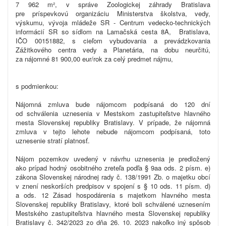
7 962 m², v správe Zoologickej záhrady Bratislava
pre príspevkovú organizáciu Ministerstva školstva, vedy,
výskumu, vývoja mládeže SR - Centrum vedecko-technických
informácií SR so sídlom na Lamačská cesta 8A, Bratislava,
IČO 00151882, s cieľom vybudovania a prevádzkovania
Zážitkového centra vedy a Planetária, na dobu neurčitú,
za nájomné 81 900,00 eur/rok za celý predmet nájmu,
s podmienkou:
Nájomná zmluva bude nájomcom podpísaná do 120 dní
od schválenia uznesenia v Mestskom zastupiteľstve hlavného
mesta Slovenskej republiky Bratislavy. V prípade, že nájomná
zmluva v tejto lehote nebude nájomcom podpísaná, toto
uznesenie stratí platnosť.
Nájom pozemkov uvedený v návrhu uznesenia je predložený
ako prípad hodný osobitného zreteľa podľa § 9aa ods. 2 písm. e)
zákona Slovenskej národnej rady č. 138/1991 Zb. o majetku obcí
v znení neskorších predpisov v spojení s § 10 ods. 11 písm. d)
a ods. 12 Zásad hospodárenia s majetkom hlavného mesta
Slovenskej republiky Bratislavy, ktoré boli schválené uznesením
Mestského zastupiteľstva hlavného mesta Slovenskej republiky
Bratislavy č. 342/2023 zo dňa 26. 10. 2023 nakoľko iný spôsob