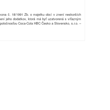
kona č. 18/1991 Zb. o majetku obcí v znení neskorších
znení jeho dodatkov, ktorá má byť uzatvorená s víťazným
spoločnosťou Coca-Cola HBC Česko a Slovensko, s.r.o. –