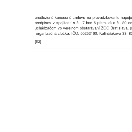
predloženú koncesnú zmluvu na prevádzkovanie nápojov
predpisov v spojitosti s čl. 7 bod 6 písm. d) a čl. 80
uchádzačom vo verejnom obstarávaní ZOO Bratislava, pr
organizačná zložka, IČO: 50252160, Kalinčiakova 33, 83
{if3}