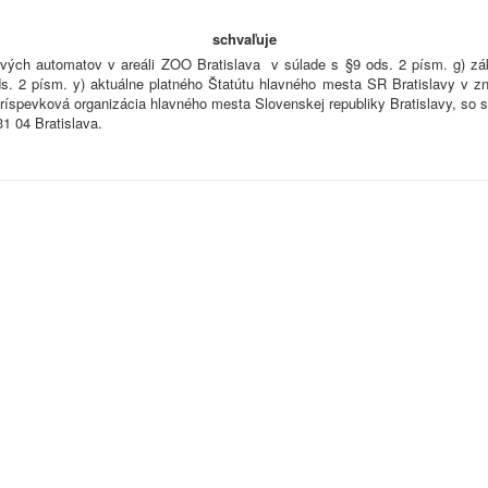
schvaľuje
ých automatov v areáli ZOO Bratislava v súlade s §9 ods. 2 písm. g) zá
 ods. 2 písm. y) aktuálne platného Štatútu hlavného mesta SR Bratislavy v 
íspevková organizácia hlavného mesta Slovenskej republiky Bratislavy, so 
1 04 Bratislava.