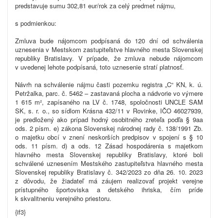
predstavuje sumu 302,81 eur/rok za celý predmet nájmu,
s podmienkou:
Zmluva bude nájomcom podpísaná do 120 dní od schválenia
uznesenia v Mestskom zastupiteľstve hlavného mesta Slovenskej
republiky Bratislavy. V prípade, že zmluva nebude nájomcom
v uvedenej lehote podpísaná, toto uznesenie stratí platnosť.
Náv
rh na schválenie nájmu časti pozemku registra „C“ KN, k. ú.
Petržalka, parc. č. 5462 – zastavaná plocha a nádvorie vo výmere
1 615 m², zapísaného na LV č. 1748, spoločnosti UNCLE SAM
SK, s.
r.
o., so sídlom Krásna 432/11 v Rovinke, IČO 46027939,
je predložený ako prípad hodný osobitného zreteľa podľa § 9aa
ods. 2 písm. e) zákona Slovenskej národnej rady č. 138/1991 Zb.
o majetku obcí v znení neskorších predpisov v
spojení s § 10
ods. 11 písm. d) a ods. 12 Zásad hospodárenia s majetkom
hlavného mesta Slovenskej republiky Bratislavy, ktoré boli
schválené uznesením Mestského zastupiteľstva hlavného mesta
Slovenskej republiky Bratislavy č. 342/2023 zo dňa 26. 10. 2023
z dôvodu, že žiadateľ má záujem realizovať projekt verejne
prístupného športoviska a detského ihriska, čím príde
k skvalitneniu verejného priestoru.
{if3}