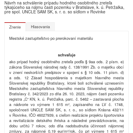
Návrh na schválenie prípadu hodného osobitného zreteľa
týkajúceho sa nájmu časti pozemku v Bratislave, k. ú. Petržalka,
pre spol. UNCLE SAM SK, s. r. o. so sídlom v Rovinke
Hlasovania
Znenie
Mestské zastupiteľstvo po prerokovaní materiálu
schvaľuje
ako prípad hodný osobitného zreteľa podľa § 9aa ods. 2 písm. e)
zákona Slovenskej národnej rady č.
138/1991
Zb. o majetku obcí
v znení neskorších predpisov v spojení s § 10 ods. 11 písm. d)
a ods. 12 Zásad hospodárenia s majetkom hlavného mesta
Slovenskej republiky Bratislavy, ktoré boli schválené uznesením
Mestského zastupiteľstva hlavného mesta Slovenskej republiky
Bratislavy č. 342/2023 zo dňa 26.
10.
2023, nájom časti pozemku
registra „C“ KN, k. ú. Petržalka, parc. č. 5462 – zastavaná plocha
a nádvorie vo výmere 1 615 m², zapísaného na LV č. 1748,
spoločnosti UNCLE SAM SK, s.
r.
o., so sídlom Krásna 432/11
v
Rovinke, IČO 46027939, s cieľom realizácie projektu športoviska
a
revitalizácie detského ihriska a následné prevádzkovanie, na
dobu určitú 7 rokov, odo dňa nadobudnutia účinnosti nájomnej
zmluvy, za nájomné 0,19
eur/m²/rok, čo pri výmere 1 615 m²