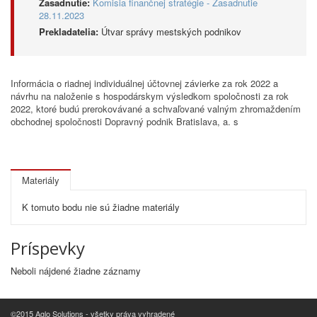
Zasadnutie:
Komisia finančnej stratégie - Zasadnutie
28.11.2023
Prekladatelia:
Útvar správy mestských podnikov
Informácia o riadnej individuálnej účtovnej závierke za rok 2022 a
návrhu na naloženie s hospodárskym výsledkom spoločnosti za rok
2022, ktoré budú prerokovávané a schvaľované valným zhromaždením
obchodnej spoločnosti Dopravný podnik Bratislava, a. s
Materiály
K tomuto bodu nie sú žiadne materiály
Príspevky
Neboli nájdené žiadne záznamy
©2015 Aglo Solutions - všetky práva vyhradené