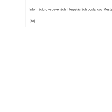
informáciu o vybavených interpeláciách poslancov Mests
{if3}