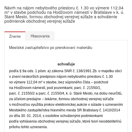
Návrh na nájom nebytového priestoru č. 1.30 vo výmere 112,04
m² v stavbe podchodu na Hodžovom námestí v Bratislave v k. ú.
Staré Mesto, formou obchodnej verejnej súťaže a schválenie
podmienok obchodnej verejnej súťaže
Hlasovania
Znenie
Mestské zastupiteľstvo po prerokovaní materiálu
schvaľuje
podľa § 9a ods. 1 písm. a) zákona SNR č. 138/1991 Zb. o majetku obcí
v znení neskorších predpisov nájom nebytového priestoru č. 1.30
vo výmere 112,04 m² v stavbe, bez súpisného čísla – podchod
na Hodžovom námestí, pod pozemkami, parc. č.
21550/1,
parc. č. 21550/2 a parc. č. 21550/4, k. ú. Staré Mesto, na dobu neurčitú,
za účelom predajne – lekárne, formou obchodnej verejnej súťaže
s možnosťou využitia prvkov elektronickej aukcie v súlade s uznesením
Mestského zastupiteľstva hlavného mesta SR Bratislavy č. 1410/2014
zo dňa 30. 01. 2014, s osobitne schválenými podmienkami
podľa vyhlásenia obchodnej verejnej súťaže, ktoré tvorí neoddeliteľnú
prílohu tohto uznesenia.