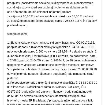
predpisov (poskytovanie sociálnej služby v práčovni a poskytovanie
sociálnej služby v stredisku osobnej hygieny), na dobu neurčitú
odo dňa nadobudnutia účinnosti nájomnej zmluvy,
za nájomné 60,00 Eur/m²/rok za hlavné priestory a 18,00 Eur/m²/rok
za obslužné priestory, čo predstavuje sumu 9 268,62 Eur ročne za celý
predmet nájmu,
s podmienkami:
1. Slovenská katolícka charita, so sídlom v Bratislave, IČO 00179132,
podpíše dohodu o ukončení zmluvy o výpožičke č. 24 83 0476 10 00
nebytových priestorov č. 901 vo výmere 238,26 m² v stavbe so súpis. č.
3042 na Jasovskej 6 v Bratislave, k. ú. Petržalka, na pozemkoch, parc.
č. 2468/1, parc. č. 2464/50 a parc. č. 2464/47, do 30 dní od schválenia
uznesenia v Mestskom zastupiteľstve hlavného mesta SR Bratislavy.
V prípade, že dohoda o ukončení zmluvy o výpožičke č. 24 83 0476 10
00 v tejto lehote nebude nájomcom podpísaná, toto uznesenie stratí
platnosť.
2. Po podpise dohody o ukončení zmluvy o výpožičke č. 24 83 0476 10
00 Slovenskou katolíckou charitou so sídlom v Bratislave, IČO
00179132, bude nájomná zmluva nájomcom podpísaná najneskôr
do 60 dní od schválenia uznesenia v Mestskom zastupiteľstve
hlavného mesta SR Bratislavy. V prípade, že nájomná zmluva v tejto