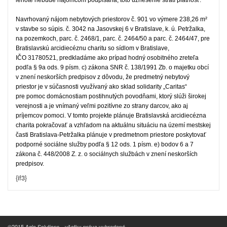
lehote nebude nájomcom podpísaná, toto uznesenie stratí platnosť.
Navrhovaný nájom nebytových priestorov č. 901 vo výmere 238,26 m²
v stavbe so súpis. č. 3042 na Jasovskej 6 v Bratislave, k. ú. Petržalka,
na pozemkoch, parc. č. 2468/1, parc. č. 2464/50 a parc. č. 2464/47, pre
Bratislavskú arcidiecéznu charitu so sídlom v Bratislave,
IČO 31780521, predkladáme ako prípad hodný osobitného zreteľa
podľa § 9a ods. 9 písm. c) zákona SNR č. 138/1991 Zb. o majetku obcí
v znení neskorších predpisov z dôvodu, že predmetný nebytový
priestor je v súčasnosti využívaný ako sklad solidarity „Caritas“
pre pomoc domácnostiam postihnutých povodňami, ktorý slúži širokej
verejnosti a je vnímaný veľmi pozitívne zo strany darcov, ako aj
príjemcov pomoci. V tomto projekte plánuje Bratislavská arcidiecézna
charita pokračovať a vzhľadom na aktuálnu situáciu na území mestskej
časti Bratislava-Petržalka plánuje v predmetnom priestore poskytovať
podporné sociálne služby podľa § 12 ods. 1 písm. e) bodov 6 a 7
zákona č. 448/2008 Z. z. o sociálnych službách v znení neskorších
predpisov.
{if3}
©2015 Aglo Solutions - všetky práva vyhradené