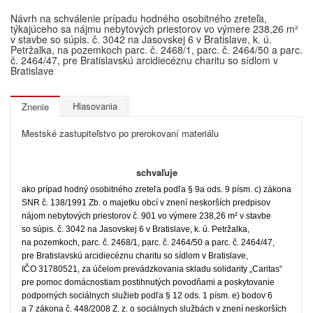
Návrh na schválenie prípadu hodného osobitného zreteľa,
týkajúceho sa nájmu nebytových priestorov vo výmere 238,26 m²
v stavbe so súpis. č. 3042 na Jasovskej 6 v Bratislave, k. ú.
Petržalka, na pozemkoch parc. č. 2468/1, parc. č. 2464/50 a parc.
č. 2464/47, pre Bratislavskú arcidiecéznu charitu so sídlom v
Bratislave
Hlasovania
Znenie
Mestské zastupiteľstvo po prerokovaní materiálu
schvaľuje
ako prípad hodný osobitného zreteľa podľa § 9a ods. 9 písm. c) zákona
SNR č. 138/1991 Zb. o majetku obcí v znení neskorších predpisov
nájom nebytových priestorov č. 901 vo výmere 238,26 m² v stavbe
so súpis. č. 3042 na Jasovskej 6 v Bratislave, k. ú. Petržalka,
na pozemkoch, parc. č. 2468/1, parc. č. 2464/50 a parc. č. 2464/47,
pre Bratislavskú arcidiecéznu charitu so sídlom v Bratislave,
IČO 31780521, za účelom prevádzkovania skladu solidarity „Caritas“
pre pomoc domácnostiam postihnutých povodňami a poskytovanie
podporných sociálnych služieb podľa § 12 ods. 1 písm. e) bodov 6
a 7 zákona č. 448/2008 Z. z. o sociálnych službách v znení neskorších