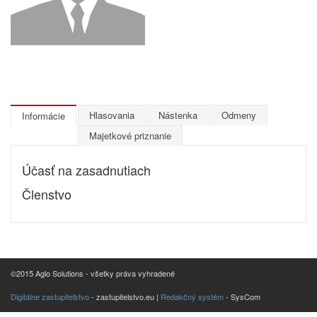
Hlasovania
Nástenka
Odmeny
Informácie
Majetkové priznanie
Účasť na zasadnutiach
Členstvo
©2015 Aglo Solutions - všetky práva vyhradené
Digitálne zastupiteľstvo
- zastupitelstvo.eu |
Redakčný systém
- SysCom