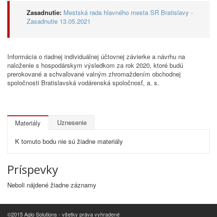
Zasadnutie:
Mestská rada hlavného mesta SR Bratislavy -
Zasadnutie 13.05.2021
Informácia o riadnej individuálnej účtovnej závierke a návrhu na
naloženie s hospodárskym výsledkom za rok 2020, ktoré budú
prerokované a schvaľované valným zhromaždením obchodnej
spoločnosti Bratislavská vodárenská spoločnosť, a. s.
Uznesenie
Materiály
K tomuto bodu nie sú žiadne materiály
Príspevky
Neboli nájdené žiadne záznamy
©2015 Aglo Solutions - všetky práva vyhradené